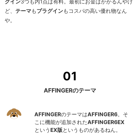
グイン
3つも内1点は有料。最初にお金はかかるんやけ
ど、
テーマ
も
プラグイン
もコスパの高い優れ物なん
や。
AFFINGERのテーマ
AFFINGER
のテーマは
AFFINGER6
。そ
こに機能が追加された
AFFINGER6EX
という
EX版
というものがあるねん。