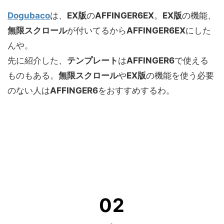
Dogubaco
は、
EX版
の
AFFINGER6EX
。
EX版
の機能、
無限スクロール
が付いてるから
AFFINGER6EX
にした
んや。
先に紹介した、
テンプレート
は
AFFINGER6
で使える
ものもある。
無限スクロール
や
EX版
の機能を使う必要
のない人は
AFFINGER6
をおすすめするわ。