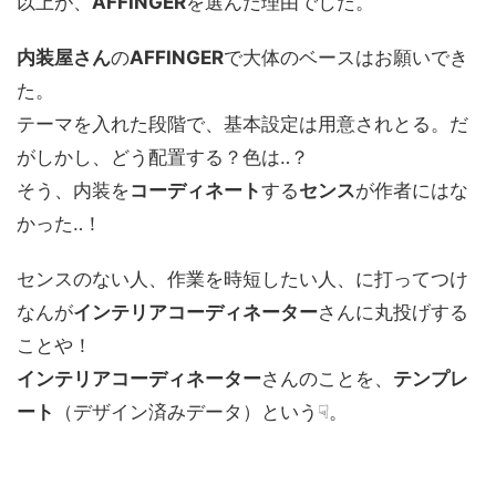
以上が、
AFFINGER
を選んだ理由でした。
内装屋さん
の
AFFINGER
で大体のベースはお願いでき
た。
テーマを入れた段階で、基本設定は用意されとる。だ
がしかし、どう配置する？色は‥？
そう、内装を
コーディネート
する
センス
が作者にはな
かった‥！
センスのない人、作業を時短したい人、に打ってつけ
なんが
インテリアコーディネーター
さんに丸投げする
ことや！
インテリアコーディネーター
さんのことを、
テンプレ
ート
（デザイン済みデータ）という☟。