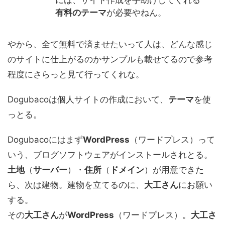
には、サイト作成を手助けしてくれる
有料のテーマ
が必要やねん。
やから、全て無料で済ませたいって人は、どんな感じ
のサイトに仕上がるのかサンプルも載せてるので参考
程度にさらっと見て行ってくれな。
Dogubacoは個人サイトの作成において、
テーマ
を使
っとる。
Dogubacoにはまず
WordPress
（ワードプレス）って
いう、ブログソフトウェアがインストールされとる。
土地
（
サーバー
）・
住所
（
ドメイン
）が用意できた
ら、次は建物。建物を立てるのに、
大工さん
にお願い
する。
その
大工さん
が
WordPress
（ワードプレス）。
大工さ