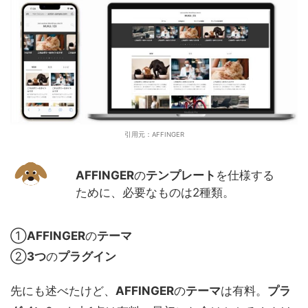
引用元：AFFINGER
AFFINGER
の
テンプレート
を仕様する
ために、必要なものは2種類。
①
AFFINGER
の
テーマ
②
3つ
の
プラグイン
先にも述べたけど、
AFFINGER
の
テーマ
は有料。
プラ