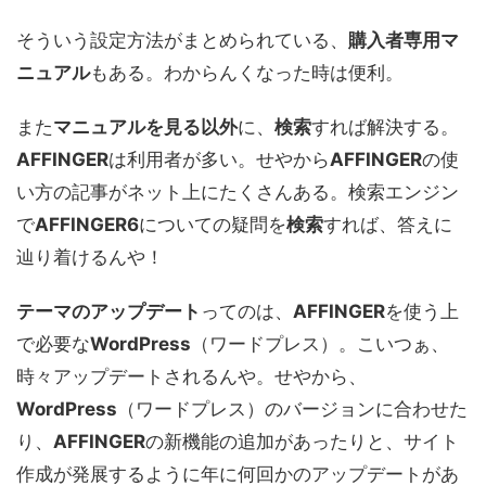
そういう設定方法がまとめられている、
購入者専用マ
ニュアル
もある。わからんくなった時は便利。
また
マニュアルを見る以外
に、
検索
すれば解決する。
AFFINGER
は利用者が多い。せやから
AFFINGER
の使
い方の記事がネット上にたくさんある。検索エンジン
で
AFFINGER6
についての疑問を
検索
すれば、答えに
辿り着けるんや！
テーマのアップデート
ってのは、
AFFINGER
を使う上
で必要な
WordPress
（ワードプレス）。こいつぁ、
時々アップデートされるんや。せやから、
WordPress
（ワードプレス）のバージョンに合わせた
り、
AFFINGER
の新機能の追加があったりと、サイト
作成が発展するように年に何回かのアップデートがあ