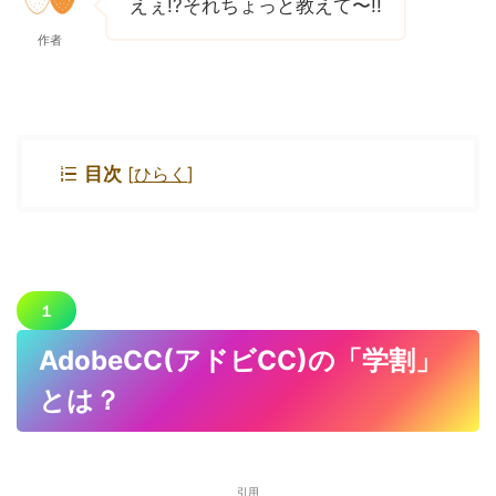
えぇ!?それちょっと教えて〜!!
作者
目次
[
ひらく
]
１
AdobeCC(アドビCC)の「学割」
とは？
引用