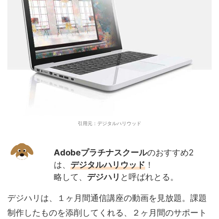
引用元：デジタルハリウッド
Adobeプラチナスクール
のおすすめ2
は、
デジタルハリウッド
！
略して、
デジハリ
と呼ばれとる。
デジハリは、１ヶ月間通信講座の動画を見放題。課題
制作したものを添削してくれる、２ヶ月間のサポート